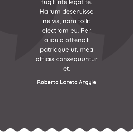
e.
fugit intellegat te.
f
se
Harum deseruisse
H
t
ne vis, nam tollit
r
electram eu. Per
aliquid offendit
ea
patrioque ut, mea
p
tur
officiis consequuntur
of
et.
yle
Fiona Mills Smith
Ro