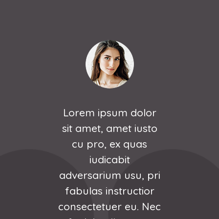
or
Lorem ipsum dolor
L
sto
sit amet, amet iusto
si
s
cu pro, ex quas
iudicabit
pri
adversarium usu, pri
ad
or
fabulas instructior
f
Nec
consectetuer eu. Nec
co